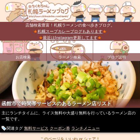
店舗検索豊富！札幌ラーメンの食べ歩きブログ。
★
札幌スープカレーブログもあります
★
★
最近はInstagram更新してます
★
お店検索
ラーメン検索
ブログ説明
函館市で時間帯サービスのあるラーメン店リスト
主にランチタイムに、ライス無料や大盛り無料を行っているラーメン店の
一覧です。
関連タグ
無料サービス
クーポン券
ランチメニュー
このページを いいね or シェア！