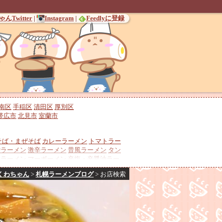
んTwitter
|
Instagram
|
Feedlyに登録
南区
手稲区
清田区
厚別区
帯広市
北見市
室蘭市
そば・まぜそば
カレーラーメン
トマトラー
噌ラーメン
激辛ラーメン
昔風ラーメン
タン
チラーメン
マーボーメン
辛塩・辛醤油ラー
冷やしラーメン
酸辣湯麺
くわちゃん
>
札幌ラーメンブログ
>
お店検索
ンラーメン
バターコーンラーメン
鶏チャー
介豚骨
煮干しラーメン
貝出汁ラーメン
羊骨
調
地ラーメン
ミシュランガイド・ビブグルマ