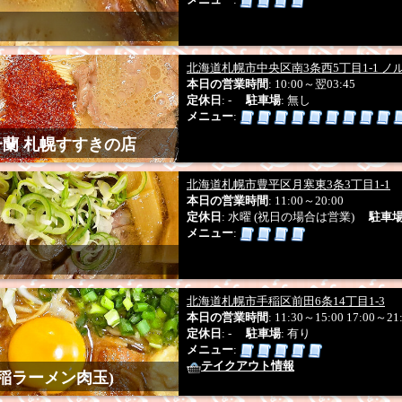
北海道札幌市中央区南3条西5丁目1-1 ノル
本日の営業時間
: 10:00～翌03:45
定休日
: -
駐車場
: 無し
メニュー
:
蘭 札幌すすきの店
北海道札幌市豊平区月寒東3条3丁目1-1
本日の営業時間
: 11:00～20:00
定休日
: 水曜 (祝日の場合は営業)
駐車
メニュー
:
北海道札幌市手稲区前田6条14丁目1-3
本日の営業時間
: 11:30～15:00 17:00～21
定休日
: -
駐車場
: 有り
メニュー
:
テイクアウト情報
手稲ラーメン肉玉)