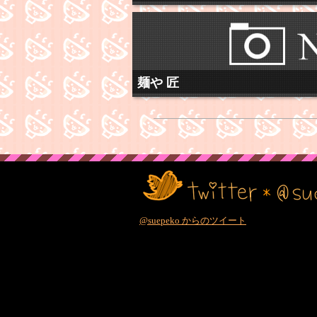
麺や 匠
@suepeko からのツイート