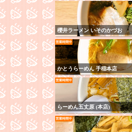
櫻井ラーメン いそのかづお
営業時間中
かとうらーめん 手稲本店
営業時間中
らーめん五丈原 (本店)
営業時間中