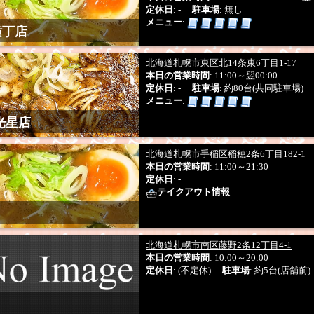
定休日
: -
駐車場
: 無し
メニュー
:
横丁店
北海道札幌市東区北14条東6丁目1-17
本日の営業時間
: 11:00～翌00:00
定休日
: -
駐車場
: 約80台(共同駐車場)
メニュー
:
光星店
北海道札幌市手稲区稲穂2条6丁目182-1
本日の営業時間
: 11:00～21:30
定休日
: -
テイクアウト情報
北海道札幌市南区藤野2条12丁目4-1
本日の営業時間
: 10:00～20:00
定休日
: (不定休)
駐車場
: 約5台(店舗前)