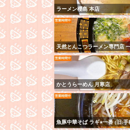
ラーメン櫻島 本店
営業時間中
天然とんこつラーメン専門店 一
営業時間中
かとうらーめん 月寒店
営業時間中
魚豚中華そば ラギ⭐︎一番 (旧: