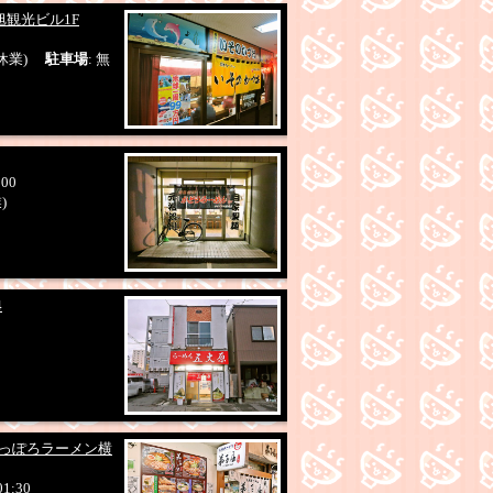
旭観光ビル1F
に休業)
駐車場
: 無
:00
)
4
さっぽろラーメン横
01:30