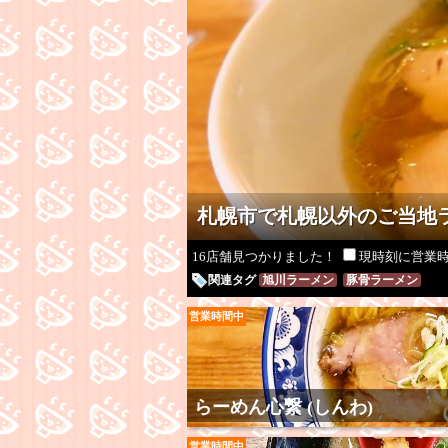
札幌市で札幌以外のご当地ラ
16店舗見つかりました！
現時刻に営業
関連タグ
旭川ラーメン
豚骨ラーメン
営業時間中
らーめん心繋 (しんわ)
営業時間中