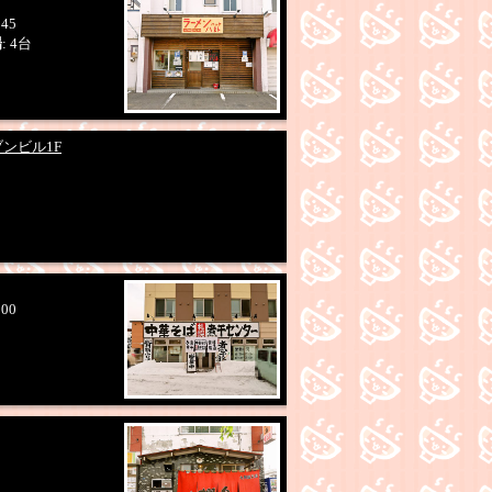
:45
場
: 4台
ブンビル1F
:00