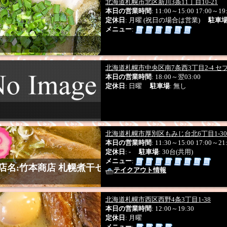
北海道札幌市北区新川3条11丁目10-21
本日の営業時間
: 11:00～15:00 17:00～19
定休日
: 月曜 (祝日の場合は営業)
駐車
メニュー
:
北海道札幌市中央区南7条西3丁目2-4 セ
本日の営業時間
: 18:00～翌03:00
定休日
: 日曜
駐車場
: 無し
北海道札幌市厚別区もみじ台北6丁目1-30
本日の営業時間
: 11:30～15:00 17:00～21
定休日
: -
駐車場
: 30台(共用)
メニュー
:
店名:竹本商店 札幌煮干セ
テイクアウト情報
北海道札幌市西区西野4条3丁目1-38
本日の営業時間
: 12:00～19:30
定休日
: 月曜
メニュー
: