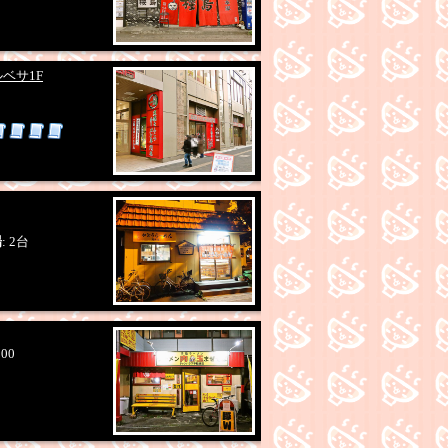
ベサ1F
場
: 2台
:00