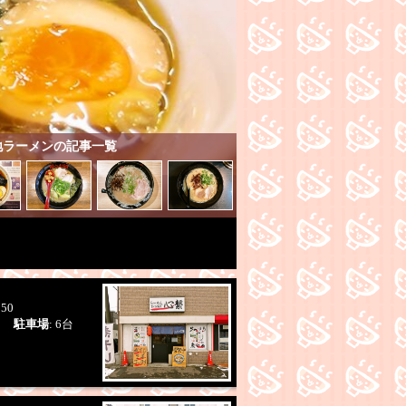
イス
餃子
TKG
中華料理
ザンギ・唐揚げ
定
・メガ盛り
お酒が豊富
ちょい飲みセット
帯サービス
無料サービス
ご飯食べ放題
ク
プレミアム商品券使用可
製麺
カネジン食品
加藤ラーメン
一柳製麺
札
山製麺
地ラーメンの記事一覧
り
学割有り
朝ラー
通し営業
24時以降も営
ト
お土産
本日営業時間変更あり
ポケストッ
中央・南アクション
らの道札幌１参加店
ら
幌４参加店
らの道札幌５参加店
らの道札幌
横丁
札幌らーめん共和国
N
SAPICA
LINEPay
merpay
d払い
楽天Pay
:50
業)
駐車場
: 6台