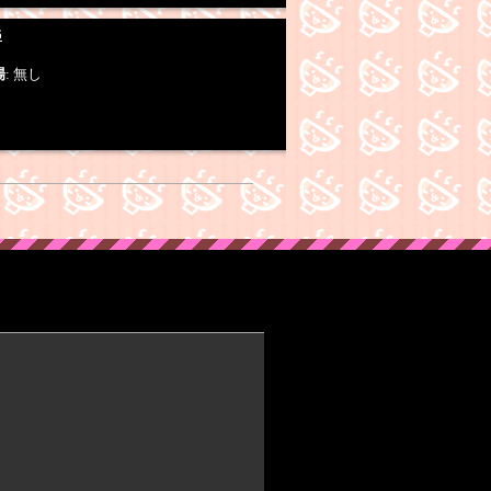
6
場
: 無し