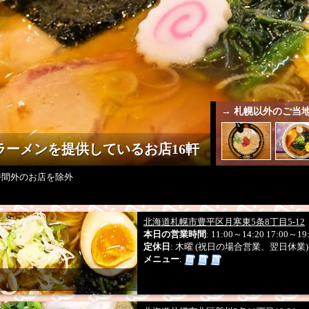
系統
ン
チャーハン
焼きそば
あんかけ焼きそば
カレーラ
メニュー
食メニュー
寿司・海鮮丼
ワンメニュー
デカ盛り
ワンコイン
ランチメニュー
セットメニュー
時間
お得
ーポン券
ポイントカード
ひとりめし参加店
札幌
自家製麺
さがみ屋製麺
西山製麺
森住製麺
小林
製麺会社
幌製麺
和田山製麺
熊さん株式会社
須藤製麺
円
→ 札幌以外のご当
半麺割引有り
お子様ラーメン有り
小上がり席有
サービス
業
早めにオープン
無料Wi-Fi
喫煙可
テイクアウ
プ
ーメンを提供しているお店16軒
東区アクション
豊平アクション
清田アクション
イベント
の道札幌２参加店
らの道札幌３参加店
らの道札
時間外のお店を除外
6参加店
フードコート
元祖札幌ラーメン横丁
新ラーメン
集合施設
Credit
QUICPay
iD
Suica
Edy
PayPay
nanaco
WAO
決済方法
北海道札幌市豊平区月寒東5条8丁目5-12
auPAY
本日の営業時間
: 11:00～14:20 17:00～19
定休日
: 木曜 (祝日の場合営業、翌日休
メニュー
: