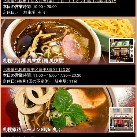
北海道札幌市手稲区前田1条11丁目1-1 イオン札幌手稲駅前店1F
本日の営業時間
: 10:00～20:00
定休日: - 駐車場: 有り
札幌つけ麺 風来堂 (麺 風棶堂)
北海道札幌市豊平区豊平8条9丁目3-20
本日の営業時間
: 11:00～15:00 17:30～20:30
定休日: (毎月1回の不定休) 駐車場: 11台
札幌篠路 ラーメンStyle 丸ふ