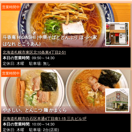
営業時間中
斗香庵 HIGASHI (中華そばとどんぶり ほっぺ家
はなれ とこうあん)
北海道札幌市東区北10条東4丁目2-51
本日の営業時間
: 09:50～14:30
定休日: 木曜 駐車場: 無し
営業時間中
やさしい、とんこつ 麺 かまくら
北海道札幌市白石区本通4丁目南1-15 三久ビル1F
本日の営業時間
: 10:00～14:30
定休日: 木曜 駐車場: 2台(店前)