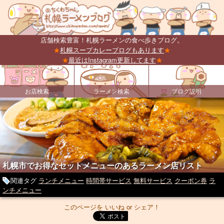
店舗検索豊富！札幌ラーメンの食べ歩きブログ。
★
札幌スープカレーブログもあります
★
★
最近はInstagram更新してます
★
お店検索
ラーメン検索
ブログ説明
札幌市でお得なセットメニューのあるラーメン店リスト
関連タグ
ランチメニュー
時間帯サービス
無料サービス
クーポン券
ラ
ンチメニュー
このページを いいね or シェア！