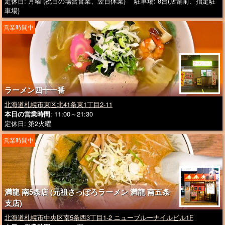
定休日: 月曜 (祝日の場合営業、翌日休業) 駐車場: 8台(店舗前、指定駐
車場)
営業時間中
ラーメン四十一番
北海道札幌市東区北41条東1丁目2-11
本日の営業時間
: 11:00～21:30
定休日: 第2火曜
営業時間中
満龍 南5条店 (元祖さっぽろラーメン 満龍 南五条
支店)
北海道札幌市中央区南5条西3丁目1-2 ニューブルーナイルビル1F