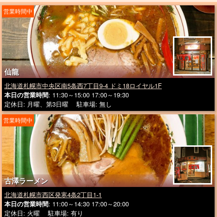
営業時間中
仙龍
北海道札幌市中央区南5条西7丁目9-4 ドミ18ロイヤル1F
本日の営業時間
: 11:30～15:00 17:00～19:30
定休日: 月曜、第3日曜 駐車場: 無し
営業時間中
古澤ラーメン
北海道札幌市西区発寒4条2丁目1-1
本日の営業時間
: 11:00～14:30 17:00～20:00
定休日: 火曜 駐車場: 有り