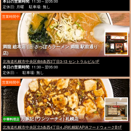
本日の営業時間
: 11:30～翌05:00
定休日: 月曜 駐車場: 無し
営業時間中
満龍 総本店 (旧:さっぽろラーメン 満龍 駅前通り
店)
北海道札幌市中央区南6条西3丁目3-13 セントラルビル1F
本日の営業時間
: 11:30～翌05:00
定休日: - 駐車場: 無し
営業時間中
万豚記 (ワンツーチィ) 札幌店
中華料理店
北海道札幌市中央区北5条西4丁目4 JR札幌駅APIAフードウォークB1F