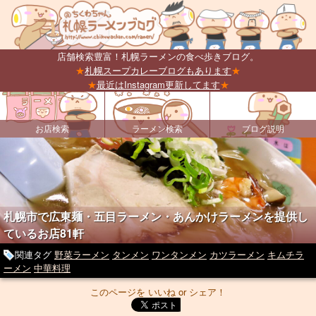
店舗検索豊富！札幌ラーメンの食べ歩きブログ。
★
札幌スープカレーブログもあります
★
★
最近はInstagram更新してます
★
お店検索
ラーメン検索
ブログ説明
札幌市で広東麺・五目ラーメン・あんかけラーメンを提供し
ているお店81軒
関連タグ
野菜ラーメン
タンメン
ワンタンメン
カツラーメン
キムチラ
ーメン
中華料理
このページを いいね or シェア！