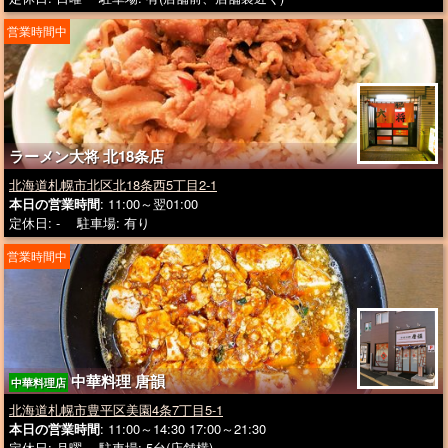
営業時間中
ラーメン大将 北18条店
北海道札幌市北区北18条西5丁目2-1
本日の営業時間
: 11:00～翌01:00
定休日: - 駐車場: 有り
営業時間中
中華料理 唐韻
中華料理店
北海道札幌市豊平区美園4条7丁目5-1
本日の営業時間
: 11:00～14:30 17:00～21:30
定休日: 月曜 駐車場: 5台(店舗横)