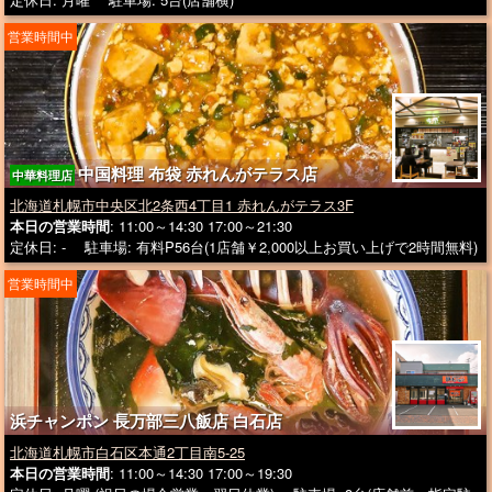
営業時間中
中国料理 布袋 赤れんがテラス店
中華料理店
北海道札幌市中央区北2条西4丁目1 赤れんがテラス3F
本日の営業時間
: 11:00～14:30 17:00～21:30
定休日: - 駐車場: 有料P56台(1店舗￥2,000以上お買い上げで2時間無料)
営業時間中
浜チャンポン 長万部三八飯店 白石店
北海道札幌市白石区本通2丁目南5-25
本日の営業時間
: 11:00～14:30 17:00～19:30