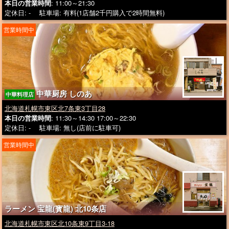
本日の営業時間
: 11:00～21:30
定休日: - 駐車場: 有料(1店舗2千円購入で2時間無料)
営業時間中
中華厨房 しのあ
中華料理店
北海道札幌市東区北7条東3丁目28
本日の営業時間
: 11:30～14:30 17:00～22:30
定休日: - 駐車場: 無し(店前に駐車可)
営業時間中
ラーメン 宝龍(寳龍) 北10条店
北海道札幌市東区北10条東9丁目3-18