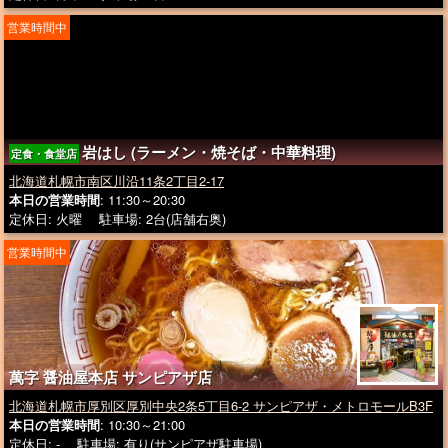
営業時間中
岩はし (ラーメン・焼そば・中華料理)
定食・食堂店
北海道札幌市南区川沿11条2丁目2-17
本日の営業時間
: 11:30～20:30
定休日: 火曜 駐車場: 2台(店舗右奥)
営業時間中
萬字 醤油屋本店 サンピアザ店
北海道札幌市厚別区厚別中央2条5丁目6-2 サンピアザ・メトロモールB3F
本日の営業時間
: 10:30～21:00
定休日: - 駐車場: 有り(サンピアザ駐車場)