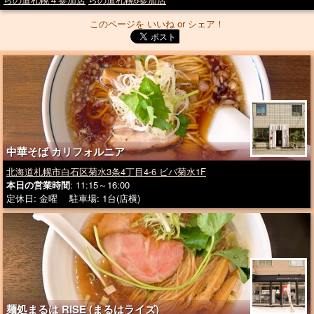
このページを いいね or シェア！
中華そば カリフォルニア
北海道札幌市白石区菊水3条4丁目4-6 ビバ菊水1F
本日の営業時間
: 11:15～16:00
定休日: 金曜 駐車場: 1台(店横)
麺処まるは RISE (まるはライズ)