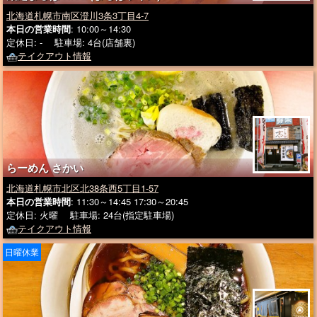
北海道札幌市南区澄川3条3丁目4-7
本日の営業時間
: 10:00～14:30
定休日: - 駐車場: 4台(店舗裏)
テイクアウト情報
らーめん さかい
北海道札幌市北区北38条西5丁目1-57
本日の営業時間
: 11:30～14:45 17:30～20:45
定休日: 火曜 駐車場: 24台(指定駐車場)
テイクアウト情報
日曜休業