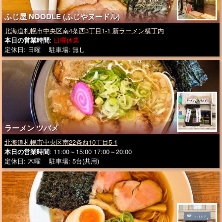
ふじ屋 NOODLE (ふじやヌードル)
北海道札幌市中央区南4条西3丁目1-1 新ラーメン横丁内
本日の営業時間
:
日曜休業
定休日: 日曜 駐車場: 無し
ラーメン ツバメ
北海道札幌市中央区南22条西10丁目5-1
本日の営業時間
: 11:00～15:00 17:00～20:00
定休日: 木曜 駐車場: 5台(共用)