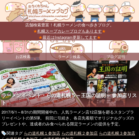
店舗検索豊富！札幌ラーメンの食べ歩きブログ。
★
札幌スープカレーブログもあります
★
★
最近はInstagram更新してます
★
お店検索
ラーメン検索
ブログ説明
ラーメンイベント・らの道札幌５～王国の証明～ 参加店リス
ト
2017/6/1～8/31の期間開催中の、人気ラーメン店12店舗を廻るスタンプラ
リーイベントの第5弾。 前回に引続き、各店先着順でオリジナルグッズの
プレゼントや、達成者のみ食べられる限定ラーメンの提供を予定。
関連タグ
らの道札幌１参加店
らの道札幌２参加店
らの道札幌３参加店
らの道札幌４参加店
らの道札幌6参加店