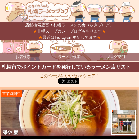
店舗検索豊富！札幌ラーメンの食べ歩きブログ。
★
札幌スープカレーブログもあります
★
★
最近はInstagram更新してます
★
お店検索
ラーメン検索
ブログ説明
札幌市でポイントカードを発行しているラーメン店リスト
このページを いいね or シェア！
営業時間中
麺や 廉