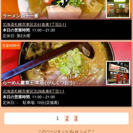
ラーメン四十一番
北海道札幌市東区北41条東1丁目2-11
本日の営業時間
: 11:00～21:30
定休日: 第2火曜
営業時間中
らーめん巖窟王 本店 (がんくつおう)
北海道札幌市東区北28条東8丁目1-1
本日の営業時間
: 11:00～21:00
定休日: - 駐車場: 10台(店舗裏)
1
2
3
このページを いいね or シェア！