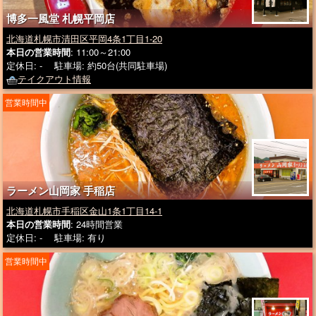
博多一風堂 札幌平岡店
北海道札幌市清田区平岡4条1丁目1-20
本日の営業時間
: 11:00～21:00
定休日: - 駐車場: 約50台(共同駐車場)
テイクアウト情報
営業時間中
ラーメン山岡家 手稲店
北海道札幌市手稲区金山1条1丁目14-1
本日の営業時間
: 24時間営業
定休日: - 駐車場: 有り
営業時間中