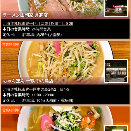
ラーメン山岡家 月寒店
北海道札幌市豊平区月寒東1条15丁目9-25
本日の営業時間
: 24時間営業
定休日: - 駐車場: 約25台(店舗奥)
営業時間中
ちゃんぽん 一鶴 中の島店
北海道札幌市豊平区中の島2条2丁目1-5
本日の営業時間
: 11:00～20:00
定休日: - 駐車場: 10台(店舗前・看板側)
営業時間中