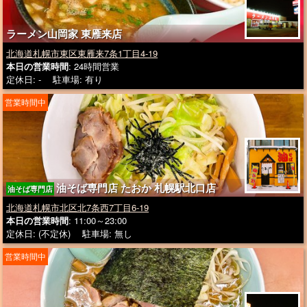
ラーメン山岡家 東雁来店
北海道札幌市東区東雁来7条1丁目4-19
本日の営業時間
: 24時間営業
定休日: - 駐車場: 有り
営業時間中
油そば専門店 たおか 札幌駅北口店
油そば専門店
北海道札幌市北区北7条西7丁目6-19
本日の営業時間
: 11:00～23:00
定休日: (不定休) 駐車場: 無し
営業時間中