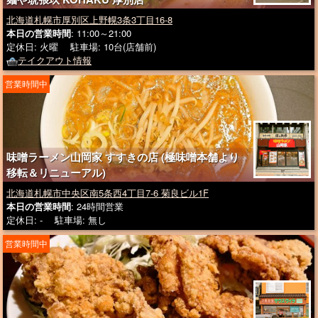
北海道札幌市厚別区上野幌3条3丁目16-8
本日の営業時間
: 11:00～21:00
定休日: 火曜 駐車場: 10台(店舗前)
テイクアウト情報
営業時間中
味噌ラーメン山岡家 すすきの店 (極味噌本舗より
移転＆リニューアル)
北海道札幌市中央区南5条西4丁目7-6 菊良ビル1F
本日の営業時間
: 24時間営業
定休日: - 駐車場: 無し
営業時間中