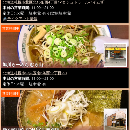
北海道札幌市北区北15条西4丁目1-12 シュトラールハイム1F
本日の営業時間
: 11:00～21:00
定休日: 火曜 駐車場: 有り(契約駐車場)
テイクアウト情報
営業時間中
旭川らーめん むら山
北海道札幌市中央区南6条西17丁目2-3
本日の営業時間
: 11:00～21:00
定休日: 木曜 駐車場: 有
営業時間中
麺や琥張玖 KOHAKU 厚別店