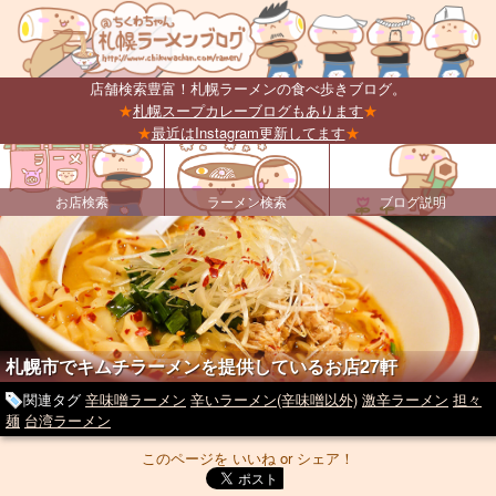
店舗検索豊富！札幌ラーメンの食べ歩きブログ。
★
札幌スープカレーブログもあります
★
★
最近はInstagram更新してます
★
お店検索
ラーメン検索
ブログ説明
札幌市でキムチラーメンを提供しているお店27軒
関連タグ
辛味噌ラーメン
辛いラーメン(辛味噌以外)
激辛ラーメン
担々
麺
台湾ラーメン
このページを いいね or シェア！