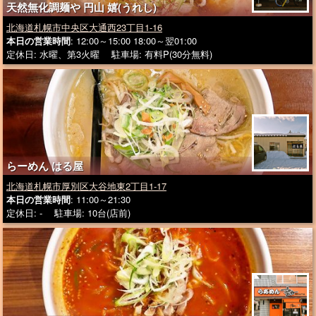
天然無化調麺や 円山 嬉(うれし)
北海道札幌市中央区大通西23丁目1-16
本日の営業時間
: 12:00～15:00 18:00～翌01:00
定休日: 水曜、第3火曜 駐車場: 有料P(30分無料)
らーめん はる屋
北海道札幌市厚別区大谷地東2丁目1-17
本日の営業時間
: 11:00～21:30
定休日: - 駐車場: 10台(店前)