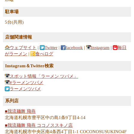
駐車場
5台(共用)
店舗関連情報
ウェブサイト
|
Twitter
|
facebook
|
Instagram
|
毎日
がラーメン
|
食べログ
Instagram＆Twitter検索
スポット情報「ラーメン ツバメ」
#ラーメンツバメ
ラーメンツバメ
系列店
■我流麺舞 飛燕
北海道札幌市豊平区中の島1条9丁目4-14
■我流麺舞 飛燕 ココノススキノ店
北海道札幌市中央区南4条西4丁目1-1 COCONOSUSUKINO4F