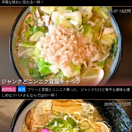
洋風な味わい交わる一杯！
2016.07.13訪問
ジャンクどニンニク背脂キャベツ
期間限定
終売
プリッと背脂とニンニク乗った、ジャンクだけど食中も後味も優
しめなツバメさんならではの一杯！
2016.02.17訪問