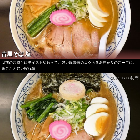
昔風そば 塩
以前の昔風とはテイスト変わって、強い豚骨感のコクある濃厚寄りのスープに、
歯ごたえ強い縮れ麺！
2017.06.03訪問