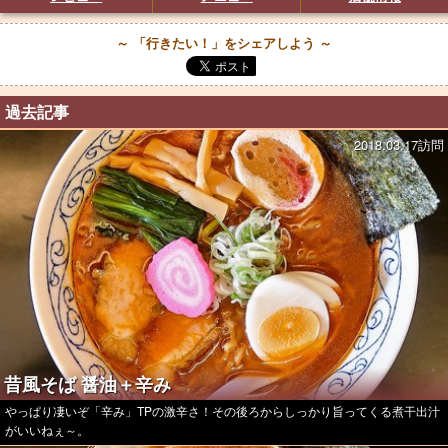
～ 「行きたい！」をシェアしよう ～
過去記事
2018.03.17訪問
昔風そば 醤油＋辛み
やっぱり凄いぞ「辛み」TPの激辛さ！その後ろからしっかり旨ってくる煮干出汁
がいいねぇ～。