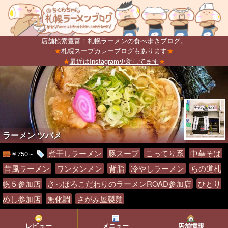
店舗検索豊富！札幌ラーメンの食べ歩きブログ。
★
札幌スープカレーブログもあります
★
★
最近はInstagram更新してます
★
ラーメン ツバメ
煮干しラーメン
豚スープ
こってり系
中華そば
￥750～
昔風ラーメン
ワンタンメン
背脂
冷やしラーメン
らの道札
幌５参加店
さっぽろこだわりのラーメンROAD参加店
ひとり
めし参加店
無化調
さがみ屋製麺
レビュー
メニュー
店舗情報