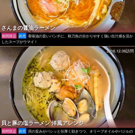
さんまの醤油ラーメン
期間限定
終売
香味油の旨いパンチに、秋刀魚の分かりやすく強い出汁感を活か
したスープがウマイ！
2016.12.06訪問
貝と豚の塩ラーメン 洋風アレンジ
期間限定
終売
貝の旨みがバシッと分厚く効きつつ、オリーブオイルやバジルの