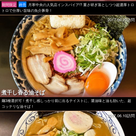
期間限定
終売
月寒中央の人気店インスパイア!? 重さ研ぎ落としつつ超濃厚トロ
トロで分厚い旨味の魚介豚骨！
2017.06.20訪問
煮干し香る油そば
麺3種選択可！煮干し感しっかり前に出るテイストに、醤油味と油も効いた、超
コッテリな油そば！
2017.06.10訪問