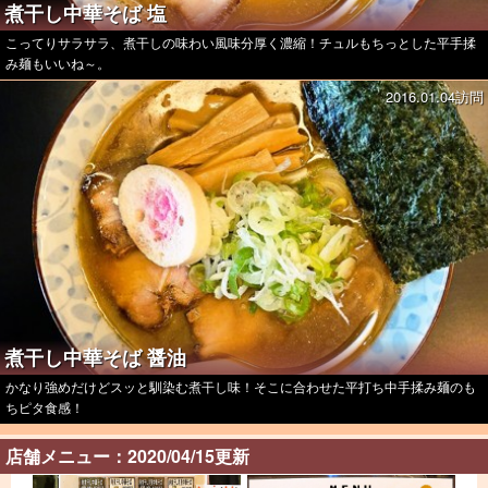
煮干し中華そば 塩
こってりサラサラ、煮干しの味わい風味分厚く濃縮！チュルもちっとした平手揉
み麺もいいね～。
2016.01.04訪問
煮干し中華そば 醤油
かなり強めだけどスッと馴染む煮干し味！そこに合わせた平打ち中手揉み麺のも
ちピタ食感！
店舗メニュー：2020/04/15更新