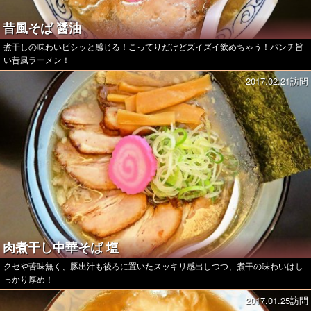
昔風そば 醤油
煮干しの味わいビシッと感じる！こってりだけどズイズイ飲めちゃう！パンチ旨
い昔風ラーメン！
2017.02.21訪問
肉煮干し中華そば 塩
クセや苦味無く、豚出汁も後ろに置いたスッキリ感出しつつ、煮干の味わいはし
っかり厚め！
2017.01.25訪問