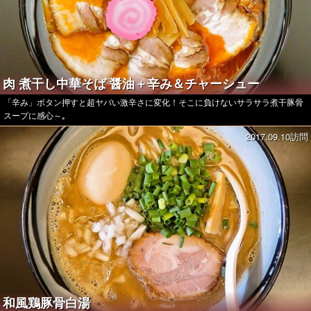
肉 煮干し中華そば 醤油＋辛み＆チャーシュー
「辛み」ボタン押すと超ヤバい激辛さに変化！そこに負けないサラサラ煮干豚骨
スープに感心～｡
2017.09.10訪問
和風鶏豚骨白湯