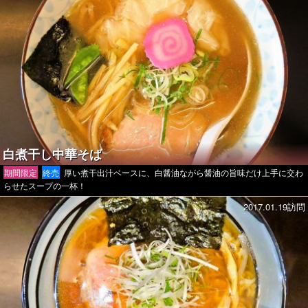
白煮干し中華そば
期間限定
終売
厚い煮干出汁ベースに、白醤油ながら醤油の旨味だけ上手に交わ
らせたスープの一杯！
2017.01.19訪問