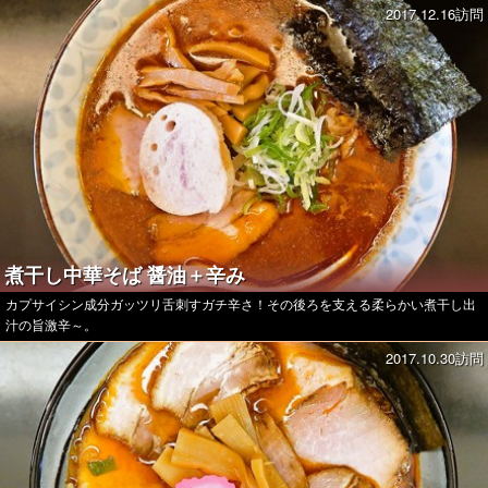
2017.12.16訪問
煮干し中華そば 醤油＋辛み
カプサイシン成分ガッツリ舌刺すガチ辛さ！その後ろを支える柔らかい煮干し出
汁の旨激辛～。
2017.10.30訪問