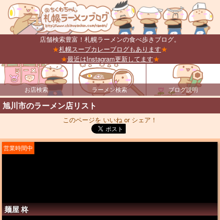
店舗検索豊富！札幌ラーメンの食べ歩きブログ。
★
札幌スープカレーブログもあります
★
★
最近はInstagram更新してます
★
お店検索
ラーメン検索
ブログ説明
旭川市のラーメン店リスト
このページを いいね or シェア！
営業時間中
麺屋 柊