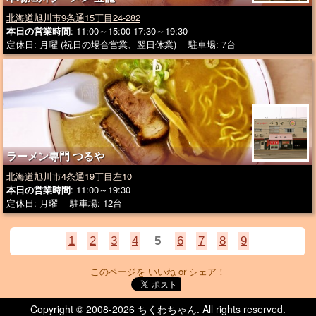
北海道旭川市9条通15丁目24-282
本日の営業時間
: 11:00～15:00 17:30～19:30
定休日: 月曜 (祝日の場合営業、翌日休業) 駐車場: 7台
ラーメン専門 つるや
北海道旭川市4条通19丁目左10
本日の営業時間
: 11:00～19:30
定休日: 月曜 駐車場: 12台
1
2
3
4
5
6
7
8
9
このページを いいね or シェア！
Copyright © 2008-
2026 ちくわちゃん. All rights reserved.