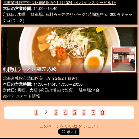
北海道札幌市中央区南6条西9丁目1024-44 パインスタービル1F
本日の営業時間
: 11:00～14:40
定休日: 木曜 駐車場: 有料P(三井のリパーク1時間無料 or 200円キャッ
シュバック)
札幌鮭ラーメン 麺匠 赤松
北海道札幌市清田区美しが丘2条2丁目9-1
本日の営業時間
: 11:30～14:45 17:30～20:30
定休日: 月曜、火曜 (祝日の場合は営業) 駐車場: 4台
テイクアウト情報
1
2
3
4
5
6
7
8
このページを いいね or シェア！