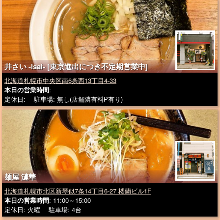
井さい -isai- [東京進出につき不定期営業中]
北海道札幌市中央区南6条西13丁目4-33
本日の営業時間
:
定休日: 駐車場: 無し(店舗隣有料P有り)
麺屋 漣華
北海道札幌市北区新琴似7条14丁目6-27 楼蘭ビル1F
本日の営業時間
: 11:00～15:00
定休日: 火曜 駐車場: 4台