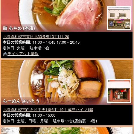
麺 あやめ (本店)
北海道札幌市東区北33条東13丁目1-20
本日の営業時間
: 11:00～14:45 17:00～20:45
定休日: 火曜 駐車場: 6台
テイクアウト情報
らーめん さいとう
北海道札幌市白石区中央1条6丁目9-1 成晃ハイツ1階
本日の営業時間
: 11:00～15:00
定休日: 土曜、日曜、月曜 駐車場: 1台(店舗裏・9番)