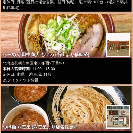
定休日: 月曜 (祝日の場合営業、翌日休業) 駐車場: 100台～(場外市場共
用駐車場)
らーめん 田中商店 もいわ (石山より移転済)
北海道札幌市南区南33条西9丁目3-1
本日の営業時間
: 11:00～15:00
定休日: 水曜 駐車場: 11台
テイクアウト情報
つけ麺 八芒星 (六芒星より店名変更)