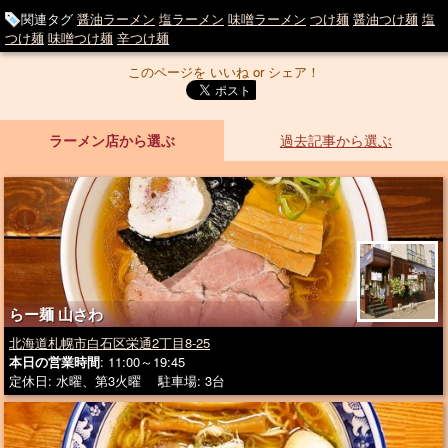
関連タグ
醤油ラーメン
塩ラーメン
味噌ラーメン
つけ麺
醤油つけ麺
塩
つけ麺
味噌つけ麺
辛つけ麺
このページを いいね or シェア！
ラーメン店から選ぶ
過去記事から選ぶ
らー麺 山さわ
北海道札幌市白石区栄通2丁目8-25
本日の営業時間
: 11:00～19:45
定休日: 水曜、第3火曜 駐車場: 3台