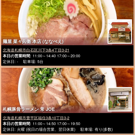
麺屋 菜々兵衛 本店 (ななべえ)
北海道札幌市白石区川下3条4丁目3-21
本日の営業時間
: 11:00～14:40 17:00～20:00
定休日: - 駐車場: 5台
札幌豚骨ラーメン 常 JOE
北海道札幌市豊平区福住3条10丁目3-2
本日の営業時間
: 11:00～14:50 17:00～19:50
定休日: 火曜 (祝日の場合営業、翌日休業) 駐車場: 有り(多数)