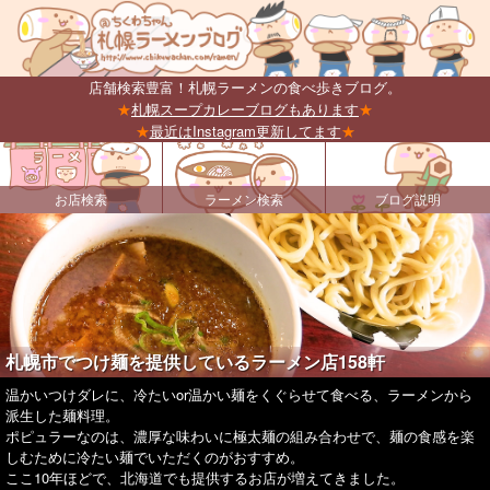
店舗検索豊富！札幌ラーメンの食べ歩きブログ。
★
札幌スープカレーブログもあります
★
★
最近はInstagram更新してます
★
お店検索
ラーメン検索
ブログ説明
札幌市でつけ麺を提供しているラーメン店158軒
温かいつけダレに、冷たいor温かい麺をくぐらせて食べる、ラーメンから
派生した麺料理。
ポピュラーなのは、濃厚な味わいに極太麺の組み合わせで、麺の食感を楽
しむために冷たい麺でいただくのがおすすめ。
ここ10年ほどで、北海道でも提供するお店が増えてきました。