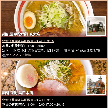
麺部屋 綱取物語 真栄店
北海道札幌市清田区真栄4条3丁目2-5
本日の営業時間
: 11:00～21:00
定休日: 水曜 (祝日の場合営業、翌日休業) 駐車場: 20台(店舗敷地内)
テイクアウト情報
麺処 蓮海 清田本店
北海道札幌市清田区真栄4条1丁目2-1
本日の営業時間
: 11:00～15:00 17:00～20:45