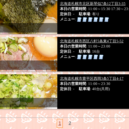
北海道札幌市北区新琴似7条12丁目3-35
本日の営業時間
: 11:00～15:30 17:30～23
定休日
: -
駐車場
: 有り
メニュー
:
北海道札幌市西区八軒5条東4丁目5-52
本日の営業時間
: 11:00～23:00
定休日
: -
駐車場
: 16台
メニュー
:
北海道札幌市豊平区西岡3条5丁目4-17
本日の営業時間
: 11:00～23:30
定休日
: -
駐車場
: 40台(共用)
1
2