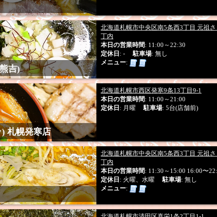
北海道札幌市中央区南5条西3丁目 元祖
丁内
本日の営業時間
: 11:00～22:30
定休日
: -
駐車場
: 無し
メニュー
:
 熊吉)
北海道札幌市西区発寒9条13丁目9-1
本日の営業時間
: 11:00～21:00
定休日
: 月曜
駐車場
: 5台(店舗前)
ッ) 札幌発寒店
北海道札幌市中央区南5条西3丁目 元祖
丁内
本日の営業時間
: 11:30～15:00 16:00〜22
定休日
: 火曜、水曜
駐車場
: 無し
メニュー
:
北海道札幌市清田区真栄1条2丁目1-1