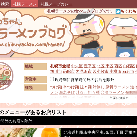
メ検索
札幌ラーメン
札幌スープカレー
札幌ラーメンの食べ歩きブログです。
ちくわちゃ
札幌市全域
中央区
豊平区
北区
東区
西区
白石区
地域
旭川市
函館市
岩見沢市
苫小牧市
小樽市
石狩市
営業中
現時刻に営業時間外のお店を除外
グ説明
つけ麺
辛つけ麺
担々麺
汁無し
豚骨ラーメン
油
種類
メン
海老そば
汁なし担々麺
台湾ラーメン
辛味
メン
台湾まぜそば
野菜ラーメン
中華そば
キム
▼ さらに表示 ▼
メン
広東麺・五目ラーメン
泡系ラーメン
背脂
カツラーメン
ワンタンメン
生姜ラーメン
ホルモ
トッピング
のメニューがあるお店リスト
シュー
替え玉
レアチャーシュー
時間外のお店を除外
鶏スープ
豚スープ
和風スープ
鶏白湯
鶏清湯
魚
スープ
ラーメン
ノーアニマル
ベジポタ系
鮮魚系
無化
北海道札幌市中央区南5条西3丁目 元祖
札幌味噌
二郎系
家系
村中系
旭川ラーメン
ご当