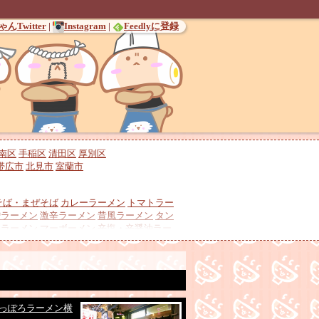
んTwitter
|
Instagram
|
Feedlyに登録
南区
手稲区
清田区
厚別区
帯広市
北見市
室蘭市
そば・まぜそば
カレーラーメン
トマトラー
噌ラーメン
激辛ラーメン
昔風ラーメン
タン
チラーメン
マーボーメン
辛塩・辛醤油ラー
冷やしラーメン
酸辣湯麺
ンラーメン
バターコーンラーメン
鶏チャー
介豚骨
煮干しラーメン
貝出汁ラーメン
羊骨
調
さっぽろラーメン横
地ラーメン
ミシュランガイド・ビブグルマ