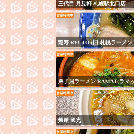
三代目 月見軒 札幌駅北口店
営業時間中
龍寿 RYUTO (旧:札幌ラーメン
営業時間中
弟子屈ラーメン RAMAT(ラマ
営業時間中
麺屋 國光
営業時間中