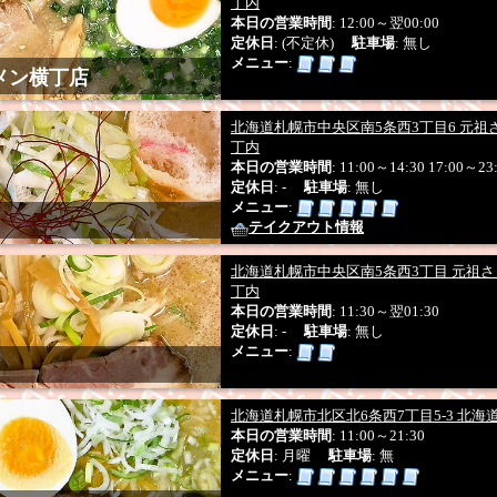
系統
丁内
ン
本日の営業時間
: 12:00～翌00:00
定休日
: (不定休)
駐車場
: 無し
チャーハン
焼きそば
あんかけ焼きそば
カレーラ
メニュー
メニュー
:
食メニュー
寿司・海鮮丼
ワンメニュー
デカ盛り
メン横丁店
ワンコイン
ランチメニュー
セットメニュー
時間
お得
ーポン券
ポイントカード
ひとりめし参加店
札幌
北海道札幌市中央区南5条西3丁目6 元
自家製麺
さがみ屋製麺
西山製麺
森住製麺
小林
製麺会社
丁内
幌製麺
和田山製麺
熊さん株式会社
須藤製麺
円
本日の営業時間
: 11:00～14:30 17:00～23
半麺割引有り
お子様ラーメン有り
小上がり席有
サービス
定休日
: -
駐車場
: 無し
業
早めにオープン
無料Wi-Fi
喫煙可
テイクアウ
メニュー
:
プ
テイクアウト情報
東区アクション
豊平アクション
清田アクション
イベント
の道札幌２参加店
北海道札幌市中央区南5条西3丁目 元祖
らの道札幌３参加店
らの道札
6参加店
丁内
本日の営業時間
: 11:30～翌01:30
フードコート
元祖札幌ラーメン横丁
新ラーメン
集合施設
定休日
: -
駐車場
: 無し
Credit
QUICPay
iD
Suica
Edy
PayPay
nanaco
WAO
決済方法
メニュー
:
auPAY
北海道札幌市北区北6条西7丁目5-3 北海
本日の営業時間
: 11:00～21:30
定休日
: 月曜
駐車場
: 無
メニュー
: