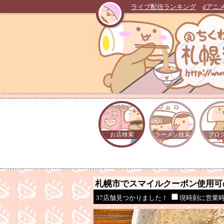
ライブ配信ランキング
dアニ
お店検索
ラーメン検索
ブロ
札幌市でスマイルクーポン使用可
37店舗見つかりました！
現時刻に営業