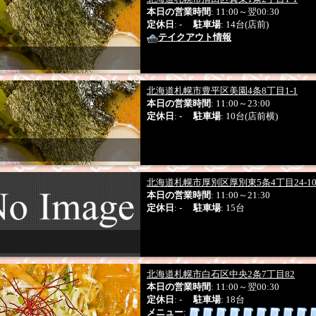
本日の営業時間
: 11:00～翌00:30
定休日
: -
駐車場
: 14台(店前)
テイクアウト情報
北海道札幌市豊平区美園4条8丁目1-1
本日の営業時間
: 11:00～23:00
定休日
: -
駐車場
: 10台(店前横)
北海道札幌市厚別区厚別東5条4丁目24-10
本日の営業時間
: 11:00～21:30
定休日
: -
駐車場
: 15台
北海道札幌市白石区中央2条7丁目82
本日の営業時間
: 11:00～翌00:30
定休日
: -
駐車場
: 18台
メニュー
: