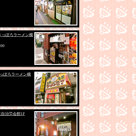
イス
餃子
TKG
中華料理
ザンギ・唐揚げ
定
・メガ盛り
お酒が豊富
ちょい飲みセット
帯サービス
無料サービス
ご飯食べ放題
ク
プレミアム商品券使用可
祖さっぽろラーメン横
製麺
カネジン食品
加藤ラーメン
一柳製麺
札
山製麺
:00
り
学割有り
朝ラー
通し営業
24時以降も営
ト
お土産
本日営業時間変更あり
ポケストッ
中央・南アクション
らの道札幌１参加店
ら
さっぽろラーメン横
幌４参加店
らの道札幌５参加店
らの道札幌
横丁
札幌らーめん共和国
N
SAPICA
LINEPay
merpay
d払い
楽天Pay
道自治労会館1F