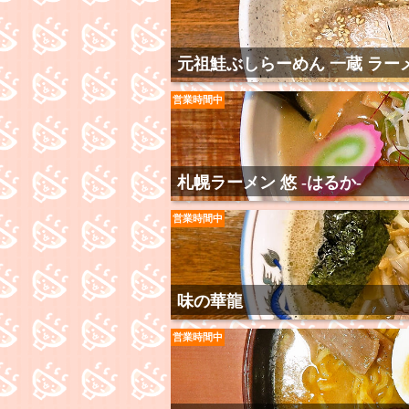
元祖鮭ぶしらーめん 一蔵 ラー
営業時間中
札幌ラーメン 悠 -はるか-
営業時間中
味の華龍
営業時間中