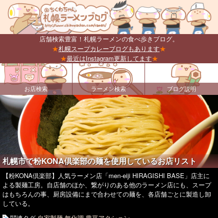
店舗検索豊富！札幌ラーメンの食べ歩きブログ。
★
札幌スープカレーブログもあります
★
★
最近はInstagram更新してます
★
お店検索
ラーメン検索
ブログ説明
札幌市で粉KONA倶楽部の麺を使用しているお店リスト
【粉KONA倶楽部】人気ラーメン店「men-eiji HIRAGISHI BASE」店主に
よる製麺工房。自店舗のほか、繋がりのある他のラーメン店にも、スープ
はもちろんの事、厨房設備にまで合わせての麺を、各店舗ごとに製造し卸
している。
関連タグ
自家製麺
無化調
豊平アクション