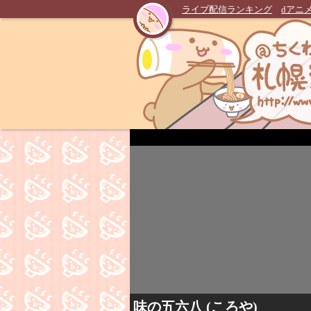
ライブ配信ランキング
dアニ
味の五六八 (ころや)