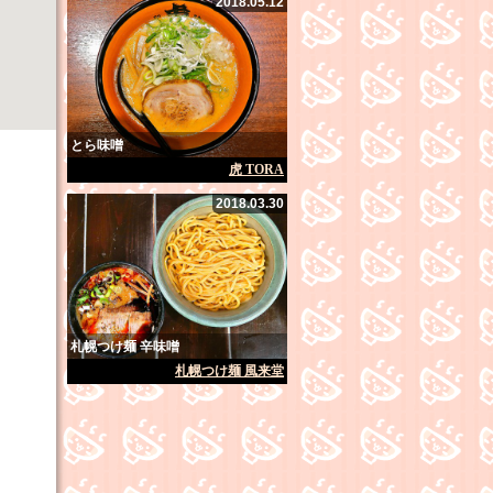
2018.05.12
とら味噌
虎 TORA
2018.03.30
札幌つけ麺 辛味噌
札幌つけ麺 風来堂