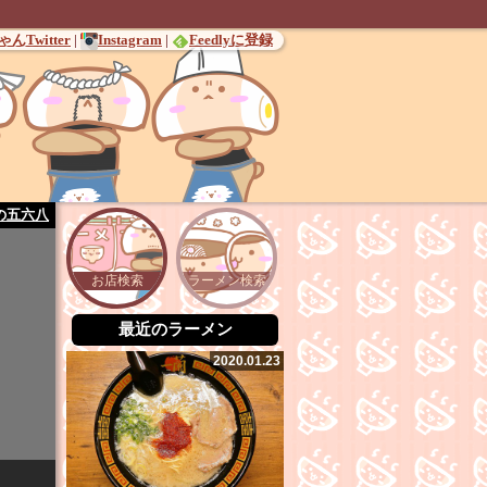
んTwitter
|
Instagram
|
Feedlyに登録
の五六八
お店検索
ラーメン検索
最近のラーメン
2020.01.23