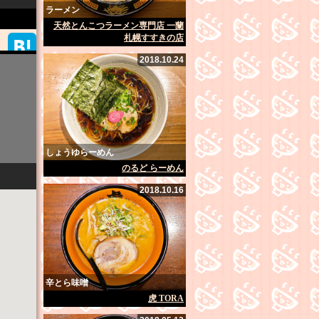
ラーメン
天然とんこつラーメン専門店 一蘭
札幌すすきの店
2018.10.24
しょうゆらーめん
のるど らーめん
2018.10.16
辛とら味噌
虎 TORA