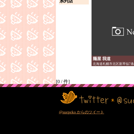
系列店
麺屋 我道
北海道札幌市北区新琴似7条1
[
0
/
件]
@suepeko からのツイート