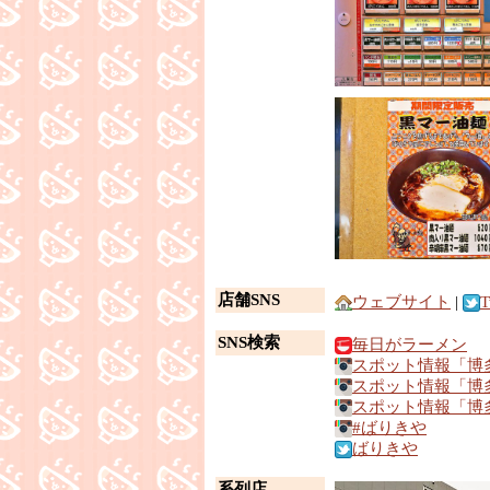
店舗SNS
ウェブサイト
|
T
SNS検索
毎日がラーメン
スポット情報「博
スポット情報「博
スポット情報「博
#ばりきや
ばりきや
系列店