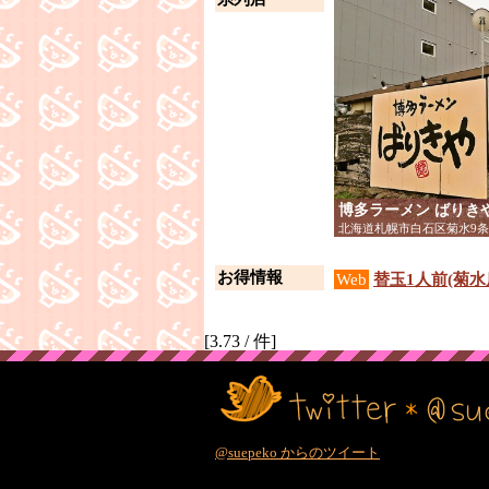
博多ラーメン ばりき
北海道札幌市白石区菊水9条1
お得情報
Web
替玉1人前(菊
[
3.73
/
件]
@suepeko からのツイート