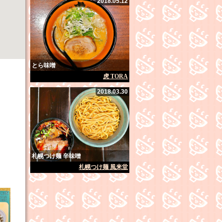
2018.05.12
とら味噌
虎 TORA
2018.03.30
札幌つけ麺 辛味噌
札幌つけ麺 風来堂