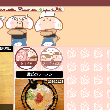
んTwitter
|
Instagram
|
Feedlyに登録
幌駅前店
お店検索
ラーメン検索
最近のラーメン
2020.01.23