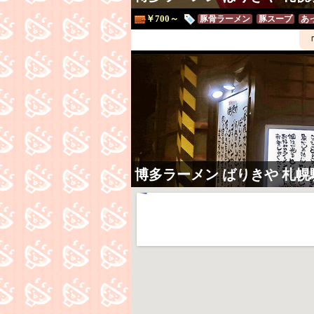
￥700～
豚骨ラーメン
豚スープ
あ
博多ラーメン ばりきや 札幌