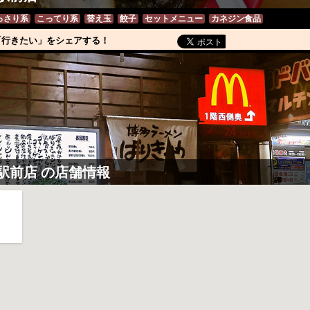
っさり系
こってり系
替え玉
餃子
セットメニュー
カネジン食品
「行きたい」をシェアする！
駅前店
の店舗情報