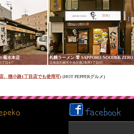
や 菊水本店
札幌ラーメン 零 SAPPORO NOODLE ZERO
丁目4-7
北海道札幌市中央区南2条西1丁目45
水店、狸小路1丁目店でも使用可)
(HOT PEPPERグルメ)