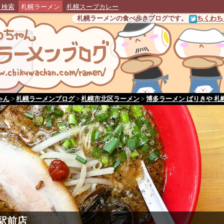
メ検索
札幌ラーメン
札幌スープカレー
札幌ラーメンの食べ歩きブログです。
ちくわちゃ
ゃん
>
札幌ラーメンブログ
>
札幌市北区ラーメン
>
博多ラーメン ばりきや 札
駅前店