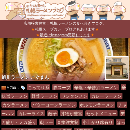
店舗検索豊富！札幌ラーメンの食べ歩きブログ。
★
札幌スープカレーブログもあります
★
★
最近はInstagram更新してます
★
旭川ラーメン こぐまん
こってり系
豚スープ
辛塩・辛醤油ラーメン
辛
￥700～
味噌ラーメン
野菜ラーメン
ワンタンメン
カレーラーメン
カツラーメン
バターコーンラーメン
ホルモンラーメン
チャ
ーハン
カレーライス
餃子
丼物が豊富
セットメニュー
デ
カ盛り・メガ盛り
朝ラー
直接注文制
小上がり席有り
ほっ