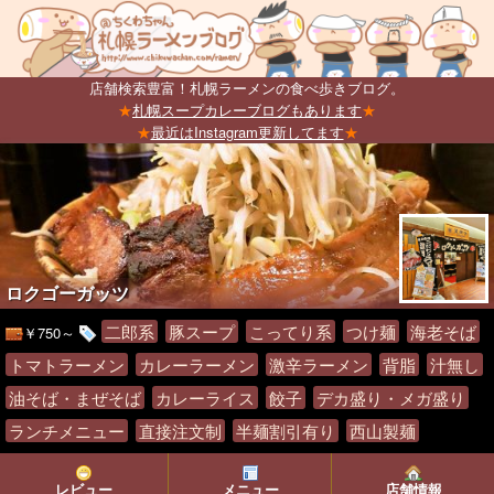
店舗検索豊富！札幌ラーメンの食べ歩きブログ。
★
札幌スープカレーブログもあります
★
★
最近はInstagram更新してます
★
ロクゴーガッツ
二郎系
豚スープ
こってり系
つけ麺
海老そば
￥750～
トマトラーメン
カレーラーメン
激辛ラーメン
背脂
汁無し
油そば・まぜそば
カレーライス
餃子
デカ盛り・メガ盛り
ランチメニュー
直接注文制
半麺割引有り
西山製麺
レビュー
メニュー
店舗情報