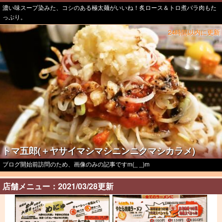
濃い味スープ染みた、コシのある極太麺がいいね！炙ロース＆トロ煮バラ肉もた
っぷり。
24時間以内に更新
トマ五郎(＋ヤサイマシマシニンニクマシカラメ)
ブログ開始前訪問のため、画像のみの記事ですm(_ _)m
店舗メニュー：2021/03/28更新