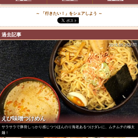
～ 「行きたい！」をシェアしよう ～
過去記事
2015.05.25訪問
えび味噌つけめん
サラサラで豚骨しっかり感じつつほんのり海老あるつけダレに、ムチムチの極太
麺！