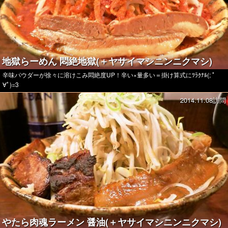
地獄らーめん 悶絶地獄(＋ヤサイマシニンニクマシ)
辛味パウダーが徐々に溶けこみ悶絶度UP！辛い×量多い＝掛け算式にﾂﾗｸﾅﾙ(; ﾟ
∀ﾟ)=3
2014.11.08訪問
やたら肉魂ラーメン 醤油(＋ヤサイマシニンニクマシ)