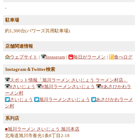
-
駐車場
約1,300台(パワーズ共用駐車場)
店舗関連情報
ウェブサイト
|
Instagram
|
毎日がラーメン
|
食べログ
Instagram＆Twitter検索
スポット情報「旭川ラーメン さいじょう ラーメン村店」
#さいじょう
#旭川ラーメンさいじょう
#あさひかわラ
ーメン村
さいじょう
旭川ラーメンさいじょう
あさひかわラーメ
ン村
系列店
■旭川ラーメン さいじょう 旭川本店
北海道旭川市春光1条8丁目2-18