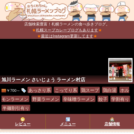
店舗検索豊富！札幌ラーメンの食べ歩きブログ。
★
札幌スープカレーブログもあります
★
★
最近はInstagram更新してます
★
旭川ラーメン さいじょう ラーメン村店
あっさり系
こってり系
鶏スープ
鶏白湯
ホル
￥700～
モンラーメン
野菜ラーメン
辛味噌ラーメン
餃子
学割有り
半麺割引有り
レビュー
メニュー
店舗情報