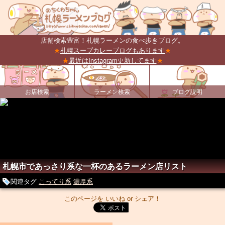
店舗検索豊富！札幌ラーメンの食べ歩きブログ。
★
札幌スープカレーブログもあります
★
★
最近はInstagram更新してます
★
お店検索
ラーメン検索
ブログ説明
札幌市であっさり系な一杯のあるラーメン店リスト
関連タグ
こってり系
濃厚系
このページを いいね or シェア！