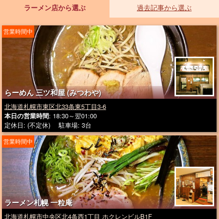
ラーメン店から選ぶ
過去記事から選ぶ
営業時間中
らーめん 三ツ和屋 (みつわや)
北海道札幌市東区北33条東5丁目3-6
本日の営業時間
: 18:30～翌01:00
定休日: (不定休) 駐車場: 3台
営業時間中
ラーメン札幌 一粒庵
北海道札幌市中央区北4条西1丁目 ホクレンビルB1F