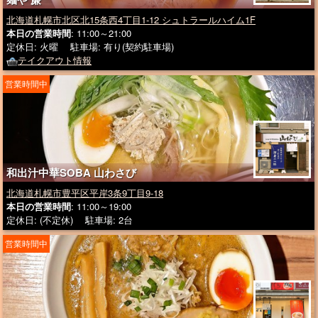
北海道札幌市北区北15条西4丁目1-12 シュトラールハイム1F
本日の営業時間
: 11:00～21:00
定休日: 火曜 駐車場: 有り(契約駐車場)
テイクアウト情報
営業時間中
和出汁中華SOBA 山わさび
北海道札幌市豊平区平岸3条9丁目9-18
本日の営業時間
: 11:00～19:00
定休日: (不定休) 駐車場: 2台
営業時間中