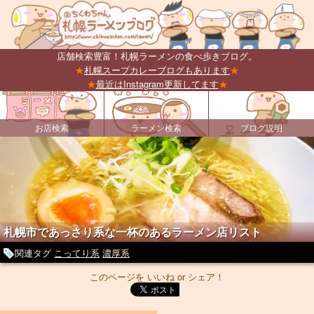
店舗検索豊富！札幌ラーメンの食べ歩きブログ。
★
札幌スープカレーブログもあります
★
★
最近はInstagram更新してます
★
お店検索
ラーメン検索
ブログ説明
札幌市であっさり系な一杯のあるラーメン店リスト
関連タグ
こってり系
濃厚系
このページを いいね or シェア！