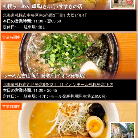
札幌らーめん 輝風(きふう) すすきの店
北海道札幌市中央区南5条西3丁目1 大松ビル1F
本日の営業時間
: 11:30～翌05:50
定休日: - 駐車場: 無し
営業時間中
らーめん吉山商店 発寒店(イオン発寒店)
北海道札幌市西区発寒8条12丁目1 イオンモール札幌発寒1F内
本日の営業時間
: 11:00～20:45
定休日: - 駐車場: イオンモール発寒共用駐車場(2,650台)
営業時間中