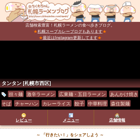
店舗検索豊富！札幌ラーメンの食べ歩きブログ。
★
札幌スープカレーブログもあります
★
★
最近はInstagram更新してます
★
タンタン [札幌市西区]
担々麺
激辛ラーメン
広東麺・五目ラーメン
あんかけ焼き
そば
チャーハン
カレーライス
餃子
中華料理
森住製麺
レビュー
メニュー
店舗情報
～ 「行きたい！」をシェアしよう ～