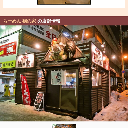
らーめん 鴇の家
の店舗情報