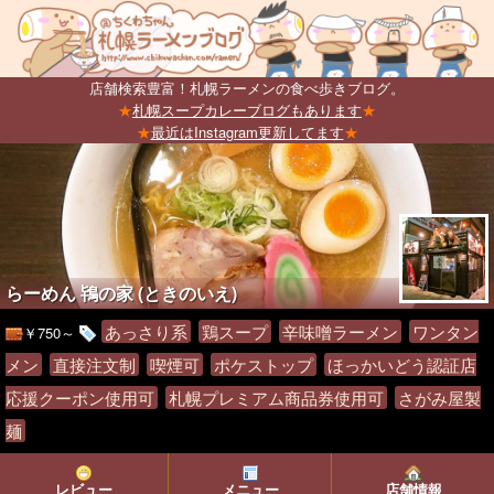
店舗検索豊富！札幌ラーメンの食べ歩きブログ。
★
札幌スープカレーブログもあります
★
★
最近はInstagram更新してます
★
らーめん 鴇の家 (ときのいえ)
あっさり系
鶏スープ
辛味噌ラーメン
ワンタン
￥750～
メン
直接注文制
喫煙可
ポケストップ
ほっかいどう認証店
応援クーポン使用可
札幌プレミアム商品券使用可
さがみ屋製
麺
レビュー
メニュー
店舗情報