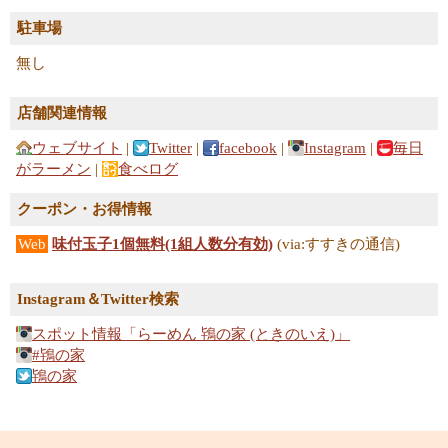
駐車場
無し
店舗関連情報
ウェブサイト
|
Twitter
|
facebook
|
Instagram
|
毎日
がラーメン
|
食べログ
クーポン・お得情報
Web
味付玉子1個無料(1組人数分有効)
(via:すすきの通信)
Instagram＆Twitter検索
スポット情報「らーめん 鴇の家 (ときのいえ)」
#鴇の家
鴇の家