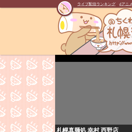
ライブ配信ランキング
dアニ
札幌真麺処 幸村 西野店