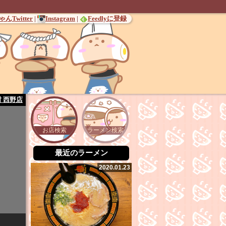
んTwitter
|
Instagram
|
Feedlyに登録
 西野店
お店検索
ラーメン検索
最近のラーメン
2020.01.23