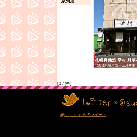
系列店
札幌真麺処 幸村 月寒
北海道札幌市豊平区月寒東1条
[
0
/
件]
@suepeko からのツイート