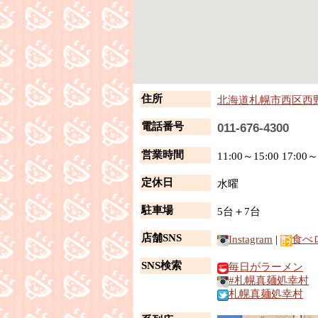
住所
北海道札幌市西区西野4
電話番号
011-676-4300
営業時間
11:00～15:00 17:00～
定休日
水曜
駐車場
5台＋7台
店舗SNS
Instagram
|
食べ
SNS検索
毎日がラーメン
#札幌真麺処幸村
札幌真麺処幸村