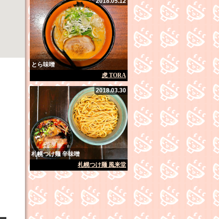
2018.05.12
とら味噌
虎 TORA
2018.03.30
札幌つけ麺 辛味噌
札幌つけ麺 風来堂