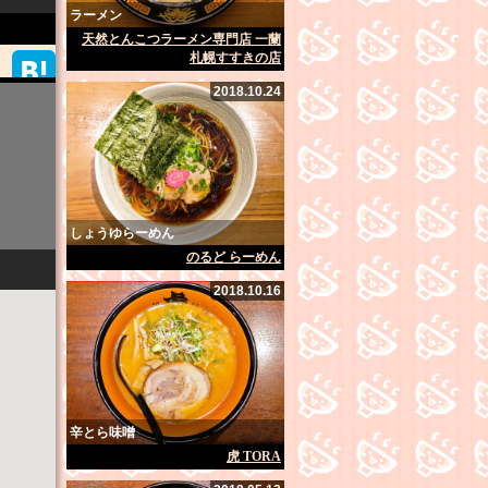
ラーメン
天然とんこつラーメン専門店 一蘭
札幌すすきの店
2018.10.24
しょうゆらーめん
のるど らーめん
2018.10.16
辛とら味噌
虎 TORA