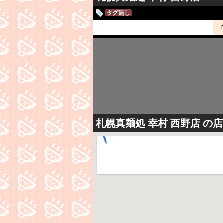
タグ無し
札幌真麺処 幸村 西野店
の店