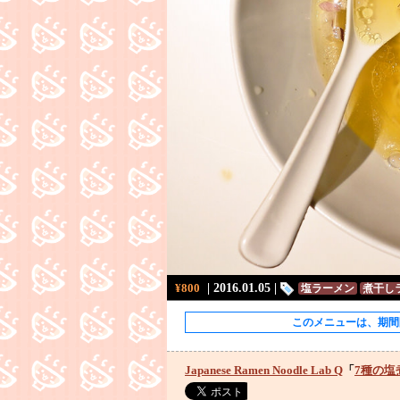
¥800
| 2016.01.05 |
塩ラーメン
煮干し
このメニューは、期間
Japanese Ramen Noodle Lab Q
「
7種の塩