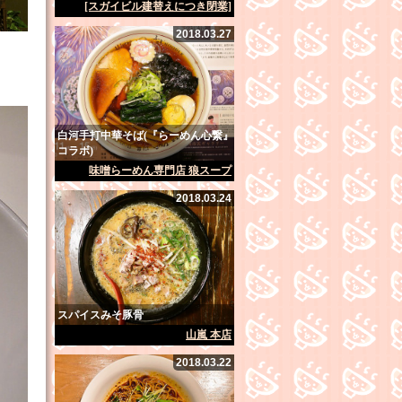
[スガイビル建替えにつき閉業]
2018.03.27
白河手打中華そば(『らーめん心繋』
コラボ)
味噌らーめん専門店 狼スープ
2018.03.24
スパイスみそ豚骨
山嵐 本店
2018.03.22