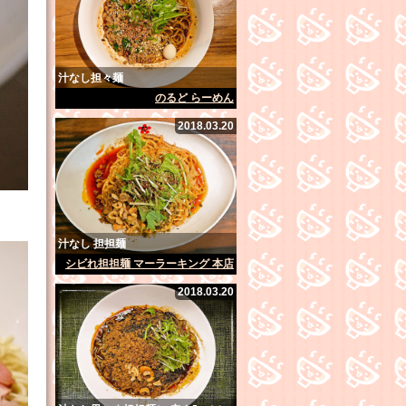
汁なし担々麺
のるど らーめん
2018.03.20
汁なし 担担麺
シビれ担担麺 マーラーキング 本店
2018.03.20