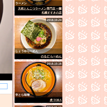
ラーメン
天然とんこつラーメン専門店 一蘭
札幌すすきの店
2018.10.24
しょうゆらーめん
のるど らーめん
2018.10.16
辛とら味噌
虎 TORA