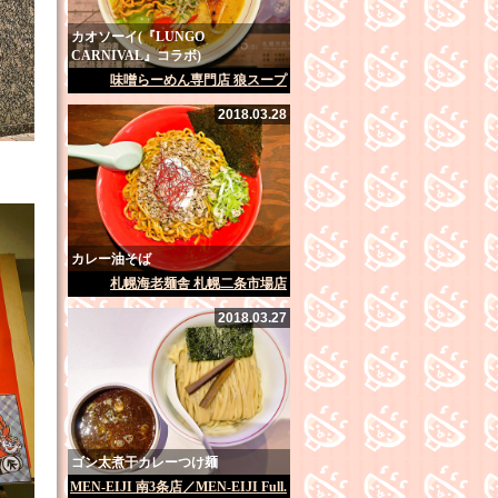
カオソーイ(『LUNGO
CARNIVAL』コラボ)
味噌らーめん専門店 狼スープ
2018.03.28
カレー油そば
札幌海老麺舎 札幌二条市場店
2018.03.27
ゴン太煮干カレーつけ麺
MEN-EIJI 南3条店／MEN-EIJI Full.