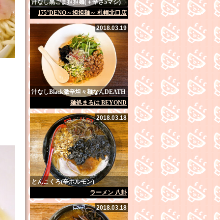
汁なし黒ごま担担麺(＋辛さ5マシ)
175°DENO～担担麺～ 札幌北口店
2018.03.19
汁なしBlack激辛坦々麺なんDEATH
麺処まるは BEYOND
2018.03.18
とんこくろ(辛ホルモン)
ラーメン 八卦
2018.03.18