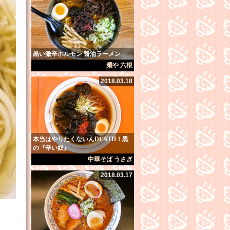
黒い激辛ホルモン 醤油ラーメン
麺や 六根
2018.03.18
本当はやりたくないんDEATH！黒
の『辛い奴』
中華そば うさぎ
2018.03.17