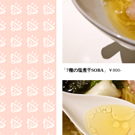
「
7種の塩煮干SOBA
」￥800-