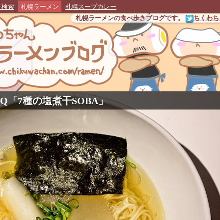
メ検索
札幌ラーメン
札幌スープカレー
札幌ラーメンの食べ歩きブログです。
ちくわちゃ
 Q
「
7種の塩煮干SOBA
」