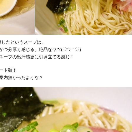
用したというスープは、
つ分厚く感じる、絶品なヤツ(♡´▿｀♡)
スープの出汁感更に引き立てる感じ！
ート麺！
案内無かったような？