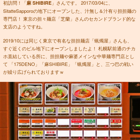
初訪問！「
麻 SHIBIRE
」さんです。 2017/03/04に、
SitatteSapporoの地下にオープンした、汁無し＆汁有り担担麺の
専門店！ 東京の担々麺店「芝蘭」さんのセカンドブランド的な
支店のようですね。
2019/10には同じく東京で有名な担担麺店「蝋燭屋」さんも、
すぐ近くのビル地下にオープンしましたよ！ 札幌駅前通のチカ
ホ直結している所に、担担麺や麻婆メインな中華麺専門店とし
て 「175DENO」「麻SHIBIRE」「蝋燭屋」と、三つ巴の戦い
が繰り広げられておりますｗ