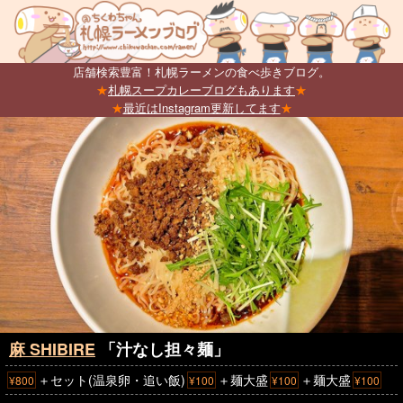
店舗検索豊富！札幌ラーメンの食べ歩きブログ。
★
札幌スープカレーブログもあります
★
★
最近はInstagram更新してます
★
麻 SHIBIRE
「汁なし担々麺」
＋セット(温泉卵・追い飯)
＋麺大盛
＋麺大盛
¥800
¥100
¥100
¥100