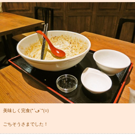
美味しく完食(*´ڡ`*(○)
ごちそうさまでした！