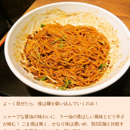
よ～く混ぜたら、後は麺を吸い込んでいくのみ！
シャープな醤油の味わいに、ラー油の香ばしい風味とピリ辛さ
が絡む！ ごま感は無く、かなり味は濃いめ、前2店舗と比較す