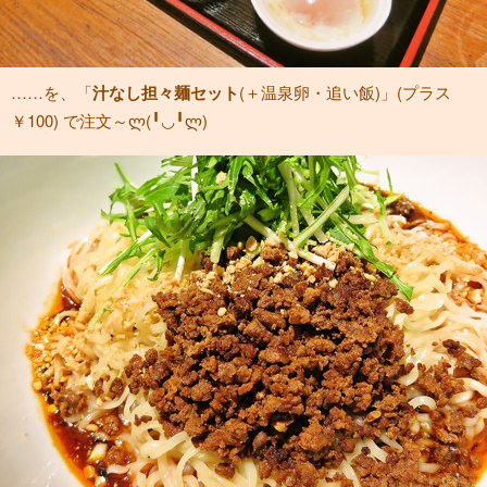
……を、「
汁なし担々麺セット
(＋温泉卵・追い飯)」(プラス
￥100) で注文～ლ(╹◡╹ლ)