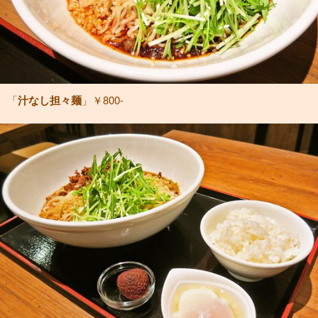
「
汁なし担々麺
」￥800-