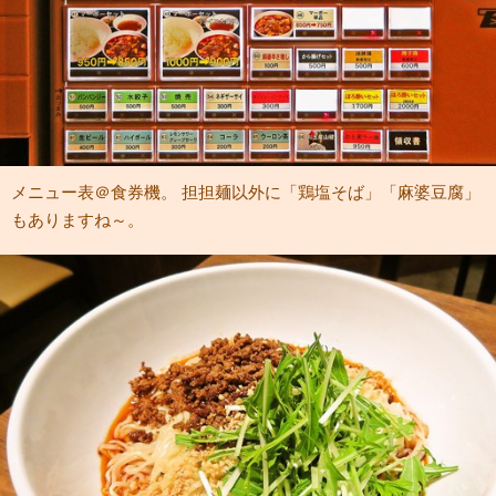
メニュー表＠食券機。 担担麺以外に「鶏塩そば」「麻婆豆腐」
もありますね～。