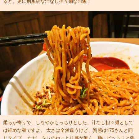
ると、更に別系統な汁なし担々麺な印象！
柔らか寄りで、しなやかもっちりとした、汁なし担々麺として
は細めな麺ですよ。 太さは全然違うけど、質感は175さんと同
じタイプ。 ただ、タレのねっとり感が無く、麺にビットリと張