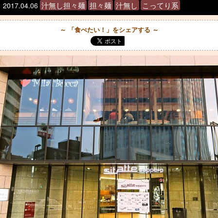
汁無し担々麺
担々麺
汁無し
こってり系
2017.04.06
～ 「食べたい！」をシェアする ～