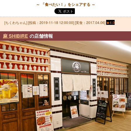
～ 「食べたい！」をシェアする ～
[
ちくわちゃん
] [投稿：
2019-11-18 12:00:00
] [実食：2017.04.06]
★4.0
麻 SHIBIRE
の店舗情報